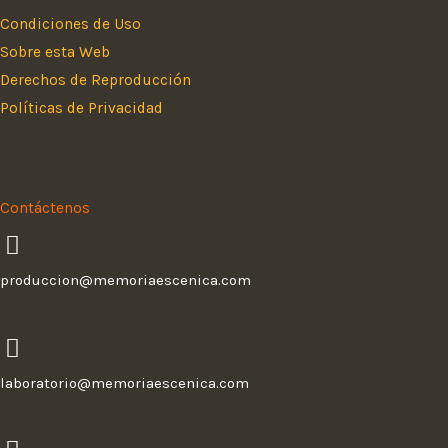
e
t
b
a
Condiciones de Uso
o
g
Sobre esta Web
o
r
Derechos de Reproducción
k
a
Políticas de Privacidad
m
Contáctenos
produccion@memoriaescenica.com
laboratorio@memoriaescenica.com